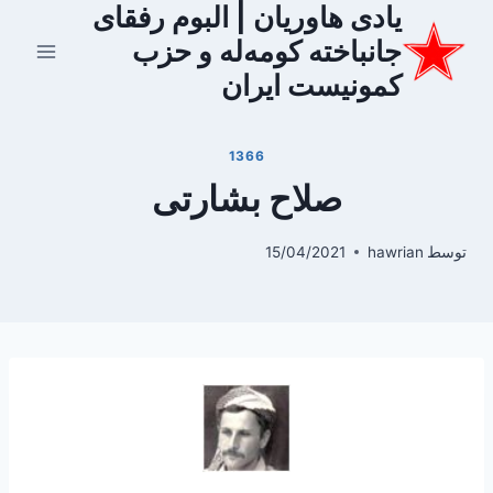
یادی هاوریان | البوم رفقای
ازگشت
ه
جانباخته کومه‌له و حزب
حتوا
کمونیست ایران
1366
صلاح بشارتی
توسط
hawrian
15/04/2021