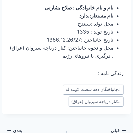
نام و نام خانوادگی : صلاح بشارتی
نام مستعار:ندارد
محل تولد :سنندج
تاریخ تولد : 1335
تاریخ جانباختن :1366.12.26/27
محل و نحوه جانباختن: کنار دریاچه سیروان (عراق)
. درگیری با نیروهای رژیم
زندگی نامه :
برچسب‌های
#
جانباختگان دهه شصت کومه له
نوشته:
#
کنار دریاچه سیروان (عراق)
راهبری
قبلی
بعدی