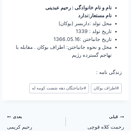
نام و نام خانوادگی : رحیم عبدینی
نام مستعار:ندارد
محل تولد :داربسر (بوکان)
تاریخ تولد : 1339
تاریخ جانباختن :1366.05.16
محل و نحوه جانباختن: اطراف بوکان . مقابله با
تهاجم گسترده رژیم
زندگی نامه :
برچسب‌های
#
اطراف بوکان
#
جانباختگان دهه شصت کومه له
نوشته:
راهبری
قبلی
بعدی
رحمت کلاه قوچی
رحیم کریمی
نوشته