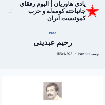
یادی هاوریان | البوم رفقای
ازگشت
ه
جانباخته کومه‌له و حزب
حتوا
کمونیست ایران
1366
رحیم عبدینی
توسط
hawrian
15/04/2021