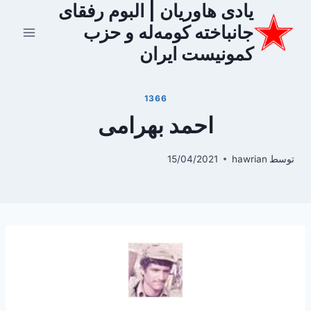
یادی هاوریان | البوم رفقای
ازگشت
ه
جانباخته کومه‌له و حزب
حتوا
کمونیست ایران
1366
احمد بهرامی
توسط
hawrian
15/04/2021