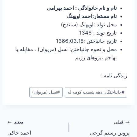
نام و نام خانوادگی : احمد بهرامی
نام مستعار:احمد اویهنگ
محل تولد :اویهنگ (سنندج)
تاریخ تولد : 1346
تاریخ جانباختن :1366.03.18
محل و نحوه جانباختن: نسل (مریوان) . مقابله با
تهاجم نیروهای رژیم
زندگی نامه :
برچسب‌های
#
جانباختگان دهه شصت کومه له
#
نسل (مریوان)
نوشته:
راهبری
قبلی
بعدی
پروین رستم گرجی
احمد خاکی
نوشته