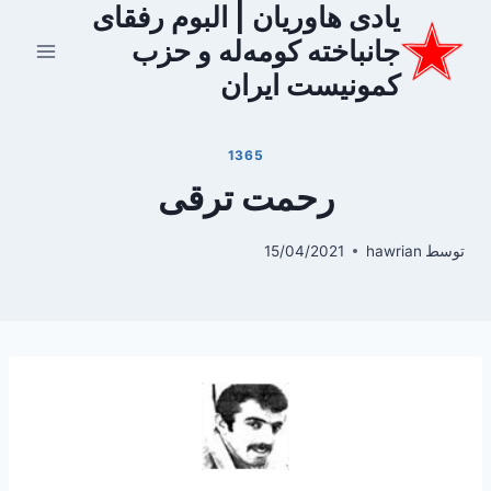
یادی هاوریان | البوم رفقای
ازگشت
ه
جانباخته کومه‌له و حزب
حتوا
کمونیست ایران
1365
رحمت ترقی
توسط
hawrian
15/04/2021