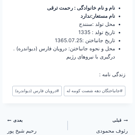
نام و نام خانوادگی : رحمت ترقی
نام مستعار:ندارد
محل تولد :سنندج
تاریخ تولد : 1335
تاریخ جانباختن :1365.07.25
محل و نحوه جانباختن: درویان فارس (دیواندره) .
درگیری با نیروهای رژیم
زندگی نامه :
برچسب‌های
#
جانباختگان دهه شصت کومه له
#
درویان فارس (دیواندره)
نوشته:
راهبری
قبلی
بعدی
رئوف محمودی
رحیم شیخ پور
نوشته