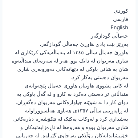
کوردی
فارسی
English
جەماڵی گودازگەر
بەڕێز بێت یادی هاوڕێ جەماڵی گودازگەر.
هاوڕێ جەماڵ ساڵی ١٣٤٥ لە بنەماڵەیەکی کرێکاری لە
شاری مەریوان لە دایک بوو. هەر لە سەرەتای منداڵیەوە
شان بە شانی باوکی لە دێهاتەکانی دەوروبەری شاری
مەریوان دەستی بەکار کرد.
لە کاتی پشووی هاوینان هاوڕی جەمال پێچەوانەی
منداڵانی تر دەستی دەکرد بە کارو و لە گەڵ باوکی بە
دوای کار دا لە شوێنە جیاوازەکانی مەریوان دەگەڕان.
لە ڕاپەڕینی ساڵی ١٣٥٧ی هەتاوی هەڵسووڕاوانە
بەشداری کرد و ئەوکات یەکێک لە تێکۆشەرە دیارەکانی
شاری مەریوان بووە و هەروەها لە ناڕەزایەتیەکان و
خۆپیشاندانەکان ڕۆڵێکی بەرچاوی گێڕاوە. لە جەریانی