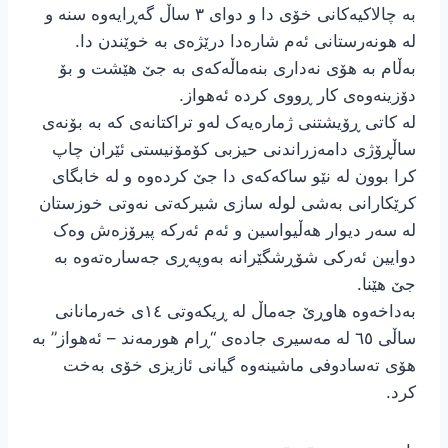
بە چالاکیەکانی خۆی دا و دوای ٣ ساڵ گەڕایەوە سنە و
لە هونەرستانی ئەم شارەدا درێژەی بە خوێندن دا.
بەڵام بە هۆی نەداری بنەماڵەکەی بە جێ هێشت و بۆ
دۆزینەوەی کار ڕووی کردە ئەهواز.
لە کاتی ڕۆیشتنی ژمارەیەک لەو تراکتانەی کە بە بۆنەی
ساڵڕۆژی دامەزراندنی حیزبی کۆمۆنیستی ئێران چاپ
کرا بوون لە نێو ساکەکەی دا جێ کردەوە و لە خابگای
کرێکارانی بەشی لولە سازی شیرکەتی نەوتی خوزستان
لە سەر دیوار هەڵیواسین و ئەم ئەرکە پیرۆزەش وەک
دوایین ئەرکی شۆڕشگێرانە بەوپەڕی جەسارەتەوە بە
جێ هێنا.
بەداخەوە هاوڕێ جەماڵ لە ڕیکەوتی ١٤ی خەرمانانی
ساڵی ٦٥ لە مەسیری جادەی “ڕام هورمەند – ئەهواز” بە
هۆی تەسادوفی ماشینەوە گیانی ئازیزی خۆی بەخت
کرد.