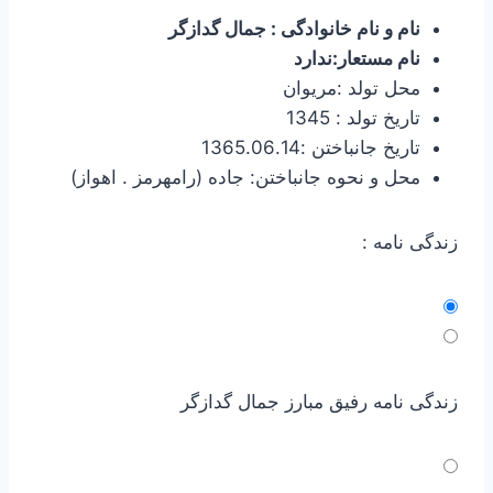
نام و نام خانوادگی : جمال گدازگر
نام مستعار:ندارد
محل تولد :مریوان
تاریخ تولد : 1345
تاریخ جانباختن :1365.06.14
محل و نحوه جانباختن: جاده (رامهرمز . اهواز)
زندگی نامه :
زندگی نامه رفیق مبارز جمال گدازگر