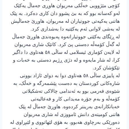
کۆچی مێژوویی خەڵکی مەریوان هاوڕی جەماڵ یەکێک
لەو کەسانە بوو کە بە بێ پشوو دان کاری دەکرد. بە پێک
هاتنی یەکیەتی جووتیاران لە مەریوان، هاوڕێ جەماڵیش
لە بەشی لاوانی ئەم یەکێتیە دا بەشداری کرد.
لە ڕێگای یەکێتی جووتیارانەوە پەیوەندی هاوڕێ جەماڵ
لە گەڵ کۆمەڵە دەستی پێ کرد. کاتێک شاری مەریوان
لە لایەن کۆماری ئیسلامی لە ساڵی ٥٨ هەتاوی دا داگیر
کرا، لە شار مایەوە و لە دژی ڕژیم دەستی بە خەبات و
تێکۆشان کرد.
لە پاییزی ساڵی ٥٨ هەتاوی دوا بە دوای ئازاد بوونی
شارەکانی کوردستان بە دەست پێشمەرگە و خەڵک، بە
شێوەی فەرمی بوو بە ئەندامی چالاکی تەشکیلاتی
کۆمەڵە و بەم جۆرە مەیدانی کار و فەعالیەتی
خەباتکارانەی بەرینتر کردەوە. هاوڕێ جەماڵ لە پێک
هاتنی کومیتەی دانش ئامووزی لە شاری مەریوان
دەورێکی بەرچاوی هەبوو، بە هۆی لێهاتووی و لێبڕاوی لە