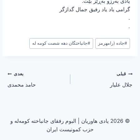
یادی بەرزو بەڕێز بێت.
گرامی باد یاد رفیق جمال گدازگر
.
.
برچسب‌های
#
جاده (رامهرمز
#
جانباختگان دهه شصت کومه له
نوشته:
راهبری
قبلی
بعدی
جلال علیار
حامد محمدی
نوشته
© 2026 یادی هاوریان | البوم رفقای جانباخته کومه‌له و
حزب کمونیست ایران