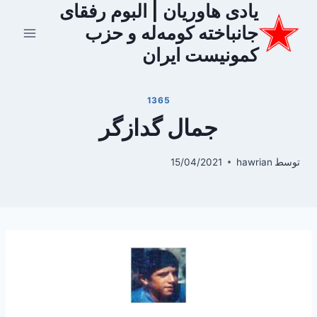
یادی هاوریان | البوم رفقای
ازگشت
ه
جانباخته کومه‌له و حزب
حتوا
کمونیست ایران
1365
جمال گدازگر
توسط
hawrian
15/04/2021