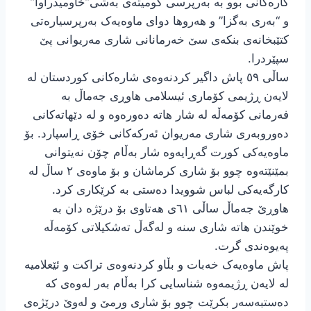
کارەکانی بوو بە بەرپرسی کومیتەی بەشی”خاومیدراوا”
و “بەری بەگزا” و هەروها دوای ماوەیەک بەرپرسیارەتی
کتێبخانەی بنکەی سێ خەرمانانی شاری مەریوانی پێ
سپێردرا.
ساڵی ٥٩ پاش داگیر کردنەوەی شارەکانی کوردستان لە
لایەن ڕژیمی کۆماری ئیسلامی هاوڕی جەماڵ بە
فەرمانی کۆمەڵە لە شار هاتە دەورەوە و لە دێهاتەکانی
دەوروبەری شاری مەریوان ئەرکەکانی خۆی ڕاسپارد. بۆ
ماوەیەکی کورت گەڕایەوە شار بەڵام چۆن نەیتوانی
بمێنێتەوە چوو بۆ شاری کرماشان و بۆ ماوەی ٢ ساڵ لە
کارگەیەکی لباس شوویدا دەستی بە کرێکاری کرد.
هاوڕێ جەماڵ ساڵی ٦١ی هەتاوی بۆ درێژە دان بە
خوێندن هاتە شاری سنە و لەگەڵ تەشکیلاتی کۆمەڵە
پەیوەندی گرت.
پاش ماوەیەک خەبات و بڵاو کردنەوەی تراکت و ئێعلامیە
لە لایەن ڕژیمەوە شناسایی کرا بەڵام بەر لەوەی کە
دەستبەسەر بکرێت چوو بۆ شاری ورمێ و لەوێ درێژەی