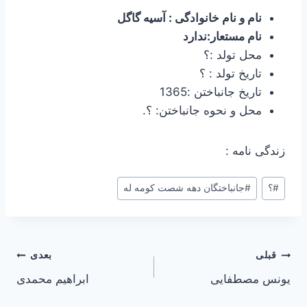
نام و نام خانوادگی : آسیه گاگل
نام مستعار:ندارد
محل تولد :؟
تاریخ تولد : ؟
تاریخ جانباختن :1365
محل و نحوه جانباختن: ؟.
زندگی نامه :
برچسب‌های
#
؟
#
جانباختگان دهه شصت کومه له
نوشته:
راهبری
قبلی
بعدی
یونس مصطفایی
ابراهیم محمدی
نوشته