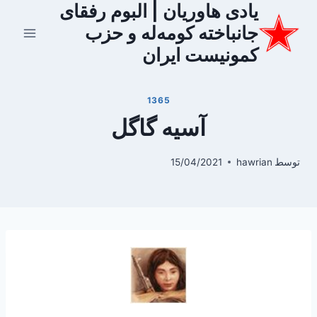
یادی هاوریان | البوم رفقای
ازگشت
ه
جانباخته کومه‌له و حزب
حتوا
کمونیست ایران
1365
آسیه گاگل
توسط
hawrian
15/04/2021