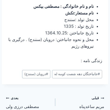
نام و نام خانوادگی : مصطفی بیکس
نام مستعار:تکش
محل تولد :سنندج
تاریخ تولد : 1335
تاریخ جانباختن :1364.10.25
محل و نحوه جانباختن: درویان (سنندج) . درگیری با
نیروهای رژیم
زندگی نامه :
#
جانباختگان دهه شصت کومه له
#
درویان (سنندج)
راهبری
قبلی
بعدی
مریم ساعدپناه
مصطفی درزی ولی
نوشته