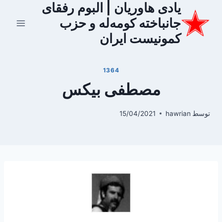
یادی هاوریان | البوم رفقای
ازگشت
ه
جانباخته کومه‌له و حزب
حتوا
کمونیست ایران
1364
مصطفی بیکس
توسط
hawrian
15/04/2021