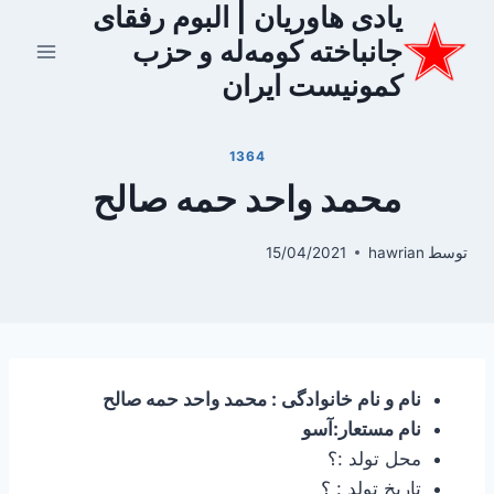
یادی هاوریان | البوم رفقای
ازگشت
ه
جانباخته کومه‌له و حزب
حتوا
کمونیست ایران
1364
محمد واحد حمه صالح
توسط
hawrian
15/04/2021
نام و نام خانوادگی : محمد واحد حمه صالح
نام مستعار:آسو
محل تولد :؟
تاریخ تولد : ؟