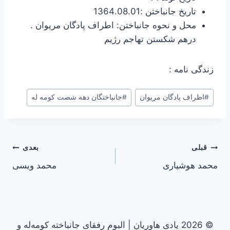
تاریخ جانباختن :1364.08.01
محل و نحوه جانباختن: اطراف پادگان مریوان .
درهم شکستن تهاجم رژیم
زندگی نامه :
#
اطراف پادگان مریوان
#
جانباختگان دهه شصت کومه له
راهبری
قبلی
بعدی
محمد هوشیاری
محمد ويسی
نوشته
© 2026 یادی هاوریان | البوم رفقای جانباخته کومه‌له و