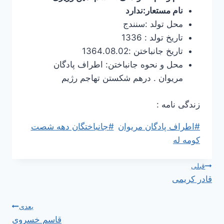
نام مستعار:ندارد
محل تولد :سنندج
تاریخ تولد : 1336
تاریخ جانباختن :1364.08.02
محل و نحوه جانباختن: اطراف پادگان
مریوان . درهم شکستن تهاجم رژیم
زندگی نامه :
برچسب‌های
#
اطراف پادگان مریوان
#
جانباختگان دهه شصت
نوشته:
کومه له
راهبری
قبلی
قادر کریمی
نوشته
بعدی
قاسم خسروی