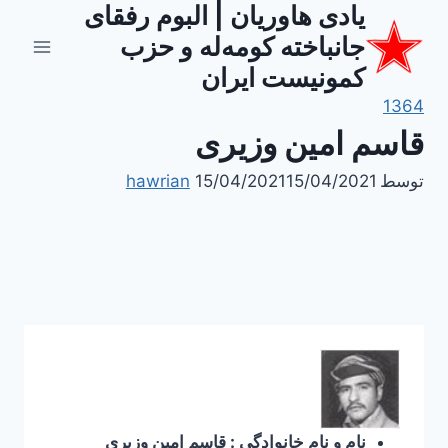
یادی هاوریان | البوم رفقای
ازگشت
ه
جانباخته کومه‌له و حزب
حتوا
کمونیست ایران
1364
قاسم امین وزیری
توسط
15/04/2021
15/04/2021
hawrian
نام و نام خانوادگی : قاسم امین وزیری