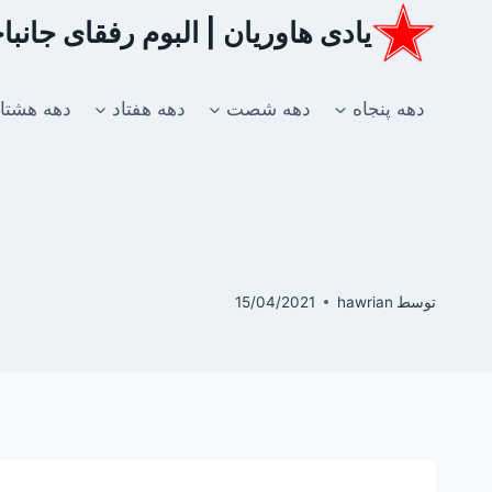
ازگشت
یادی هاوریان | البوم رفقای جانب
ه
حتوا
دهه پنجاه
دهه شصت
دهه هفتاد
دهه هشتا
توسط
hawrian
15/04/2021