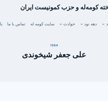
اخته کومه‌له و حزب کمونیست ایران
د
دهه نود
حوادث
سایت کومه له
تماس با ما
یا
1364
علی جعفر شیخوندی