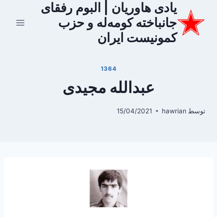
یادی هاوریان | البوم رفقای
ازگشت
ه
جانباخته کومه‌له و حزب
حتوا
کمونیست ایران
1364
عبدالله مجیدی
توسط
hawrian
15/04/2021