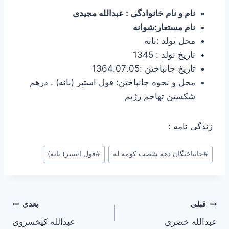
نام و نام خانوادگی : عبدالله مجیدی
نام مستعار:شوانه
محل تولد :بانه
تاریخ تولد : 1345
تاریخ جانباختن :1364.07.05
محل و نحوه جانباختن: قول استیر (بانه) . درهم
شکستن تهاجم رژیم
زندگی نامه :
برچسب‌های
#
جانباختگان دهه شصت کومه له
#
قول استیر( بانه)
نوشته:
راهبری
قبلی
بعدی
عبدالله خضری
عبدالله کیخسروی
نوشته