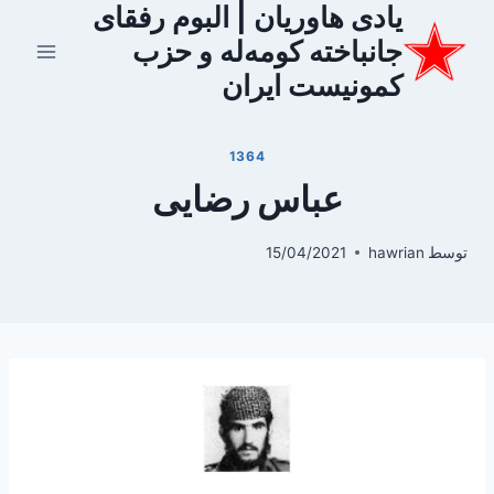
یادی هاوریان | البوم رفقای
ازگشت
ه
جانباخته کومه‌له و حزب
حتوا
کمونیست ایران
1364
عباس رضایی
توسط
hawrian
15/04/2021