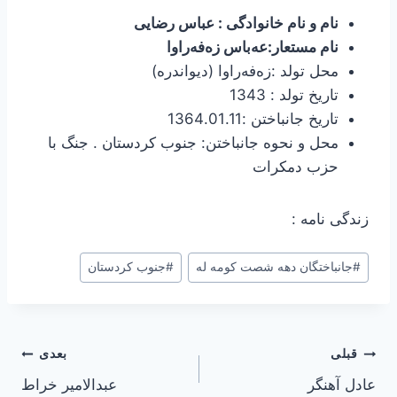
نام و نام خانوادگی : عباس رضایی
نام مستعار:عه‌باس زه‌فه‌راوا
محل تولد :زه‌فه‌راوا (دیواندره)
تاریخ تولد : 1343
تاریخ جانباختن :1364.01.11
محل و نحوه جانباختن: جنوب کردستان . جنگ با
حزب دمکرات
زندگی نامه :
#
جانباختگان دهه شصت کومه له
#
جنوب کردستان
راهبری
قبلی
بعدی
عادل آهنگر
عبدالامیر خراط
نوشته