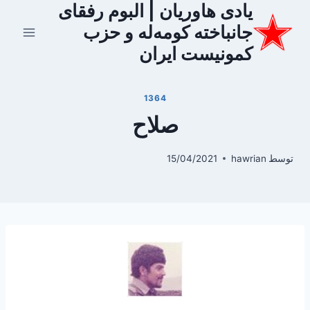
یادی هاوریان | البوم رفقای
ازگشت
ه
جانباخته کومه‌له و حزب
حتوا
کمونیست ایران
1364
صلاح
توسط
hawrian
15/04/2021