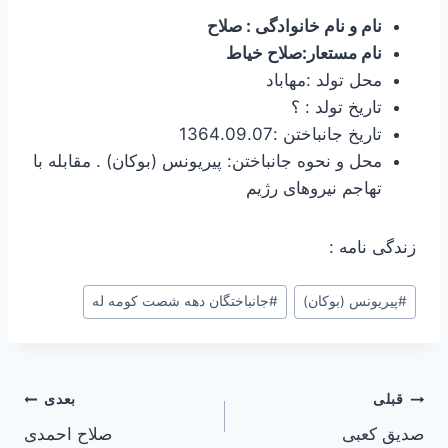
نام و نام خانوادگی : صلاح
نام مستعار:صلاح خیاط
محل تولد :مهاباد
تاریخ تولد : ؟
تاریخ جانباختن :1364.09.07
محل و نحوه جانباختن: پیریونس (بوکان) . مقابله با
تهاجم نیروهای رژیم
زندگی نامه :
برچسب‌های
#
پیریونس (بوکان)
#
جانباختگان دهه شصت کومه له
نوشته:
راهبری
قبلی
بعدی
صدیق کعبی
صلاح احمدی
نوشته