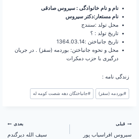
نام و نام خانوادگی : سیروس صادقی
نام مستعار:دکتر سیروس
محل تولد :سنندج
تاریخ تولد : ؟
تاریخ جانباختن :1364.03.14
محل و نحوه جانباختن: بوردمه (سقز) . در جریان
درگیری با حزب دمکرات
زندگی نامه :
برچسب‌های
#
بوردمه (سقز)
#
جانباختگان دهه شصت کومه له
نوشته:
راهبری
قبلی
بعدی
سیروس افراسیاب پور
سیف الله دیرگندم
نوشته