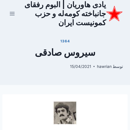
یادی هاوریان | البوم رفقای
ازگشت
ه
جانباخته کومه‌له و حزب
حتوا
کمونیست ایران
1364
سیروس صادقی
توسط
hawrian
15/04/2021