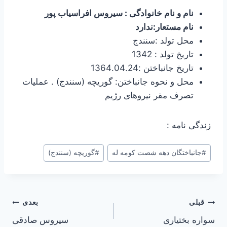
نام و نام خانوادگی : سیروس افراسیاب پور
نام مستعار:ندارد
محل تولد :سنندج
تاریخ تولد : 1342
تاریخ جانباختن :1364.04.24
محل و نحوه جانباختن: گوریچه (سنندج) . عملیات
تصرف مقر نیروهای رژیم
زندگی نامه :
#
جانباختگان دهه شصت کومه له
#
گوریچه (سنندج)
راهبری
قبلی
بعدی
سواره بختیاری
سیروس صادقی
نوشته