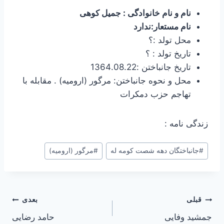
نام و نام خانوادگی : جمیل کوهی
نام مستعار:ندارد
محل تولد :؟
تاریخ تولد : ؟
تاریخ جانباختن :1364.08.22
محل و نحوه جانباختن: مرگور (ارومیه) . مقابله با
تهاجم حزب دمکرات
زندگی نامه :
برچسب‌های
#
جانباختگان دهه شصت کومه له
#
مرگور (ارومیه)
نوشته:
راهبری
قبلی
بعدی
جمشید وفایی
حامد رضایی
نوشته