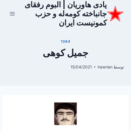
یادی هاوریان | البوم رفقای
ازگشت
ه
جانباخته کومه‌له و حزب
حتوا
کمونیست ایران
1364
جمیل کوهی
توسط
hawrian
15/04/2021