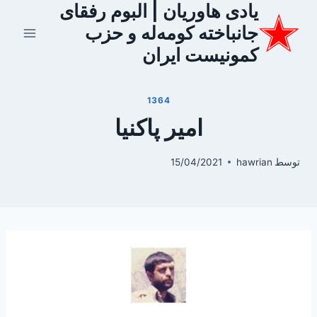
یادی هاوریان | البوم رفقای
ازگشت
ه
جانباخته کومه‌له و حزب
حتوا
کمونیست ایران
1364
امیر پاکنیا
توسط
hawrian
15/04/2021