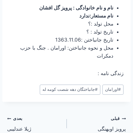
نام و نام خانوادگی : پرویز گل افشان
نام مستعار:ندارد
محل تولد :؟
تاریخ تولد : ؟
تاریخ جانباختن :1363.11.06
محل و نحوه جانباختن: اورامان . جنگ با حزب
دمکرات
زندگی نامه :
برچسب‌های
#
اورامان
#
جانباختگان دهه شصت کومه له
نوشته:
راهبری
قبلی
بعدی
پرویز اویهنگی
ژیلا عندلیبی
نوشته