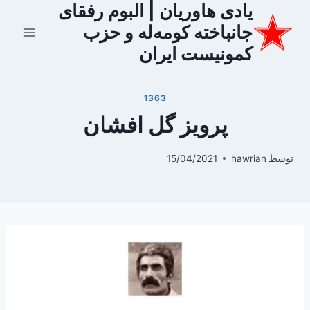
یادی هاوریان | البوم رفقای
ازگشت
ه
جانباخته کومه‌له و حزب
حتوا
کمونیست ایران
1363
پرویز گل افشان
توسط
hawrian
15/04/2021