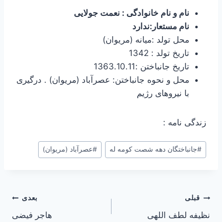
نام و نام خانوادگی : نعمت جولایی
نام مستعار:ندارد
محل تولد :میانه (مریوان)
تاریخ تولد : 1342
تاریخ جانباختن :1363.10.11
محل و نحوه جانباختن: عصرآباد (مریوان) . درگیری
با نیروهای رژیم
زندگی نامه :
#
جانباختگان دهه شصت کومه له
#
عصرآباد (مریوان)
راهبری
قبلی
بعدی
نظیفه لطف اللهی
هاجر فیضی
نوشته