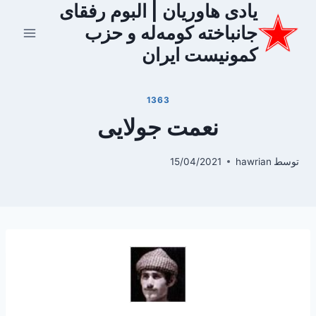
یادی هاوریان | البوم رفقای
ازگشت
ه
جانباخته کومه‌له و حزب
حتوا
کمونیست ایران
1363
نعمت جولایی
توسط
hawrian
15/04/2021