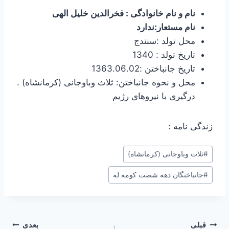
نام و نام خانوادگی : فخرالدین خلیل الهی
نام مستعار:ندارد
محل تولد :سنندج
تاریخ تولد : 1340
تاریخ جانباختن :1363.06.02
محل و نحوه جانباختن: ثلاث وباوجانی (کرمانشاه) .
درگیری با نیروهای رژیم
زندگی نامه :
برچسب‌های
#
ثلاث وباوجانی (کرمانشاه)
نوشته:
#
جانباختگان دهه شصت کومه له
راهبری
قبلی
بعدی