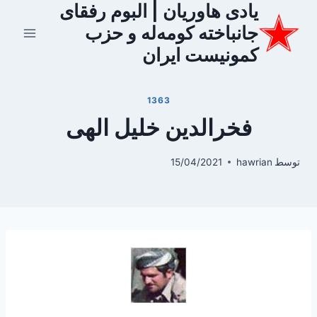
یادی هاوریان | البوم رفقای
ازگشت
ه
جانباخته کومه‌له و حزب
حتوا
کمونیست ایران
1363
فخرالدین خلیل الهی
توسط
hawrian
15/04/2021