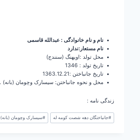
نام و نام خانوادگی : عبدالله قاسمی
نام مستعار:ندارد
محل تولد :اویهنگ (سنندج)
تاریخ تولد : 1346
تاریخ جانباختن :1363.12.21
محل و نحوه جانباختن: سیسارک وچومان (بانه) 
زندگی نامه :
برچسب‌های
#
جانباختگان دهه شصت کومه له
#
سیسارک وچومان (بانه)
نوشته: