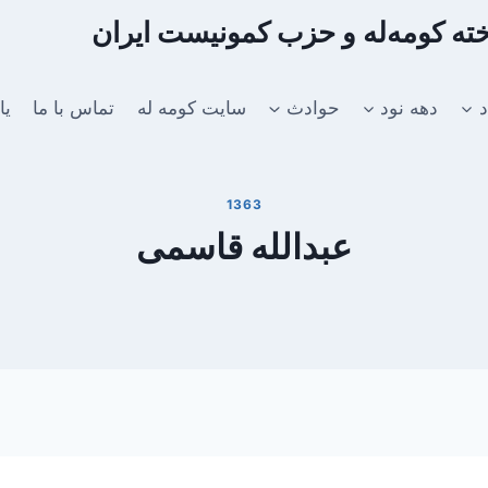
اخته کومه‌له و حزب کمونیست ایران
د
دهه نود
حوادث
سایت کومه له
تماس با ما
یا
1363
عبدالله قاسمی