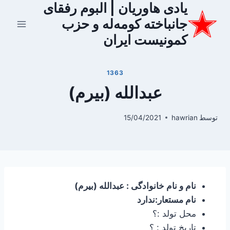
یادی هاوریان | البوم رفقای
ازگشت
ه
جانباخته کومه‌له و حزب
حتوا
کمونیست ایران
1363
عبدالله (بیرم)
توسط
hawrian
15/04/2021
نام و نام خانوادگی : عبدالله (بیرم)
نام مستعار:ندارد
محل تولد :؟
تاریخ تولد : ؟