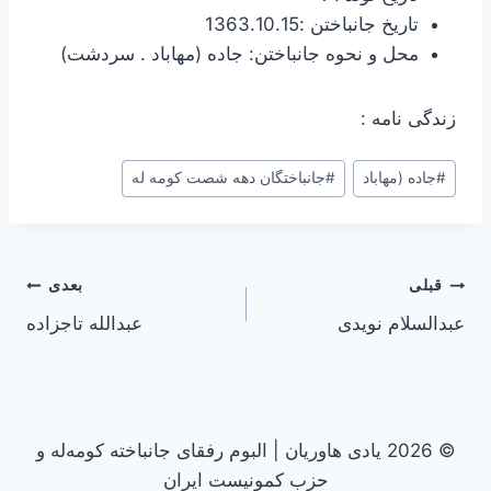
تاریخ جانباختن :1363.10.15
محل و نحوه جانباختن: جاده (مهاباد . سردشت)
زندگی نامه :
#
جاده (مهاباد
#
جانباختگان دهه شصت کومه له
راهبری
قبلی
بعدی
عبدالسلام نویدی
عبدالله تاجزاده
نوشته
© 2026 یادی هاوریان | البوم رفقای جانباخته کومه‌له و
حزب کمونیست ایران