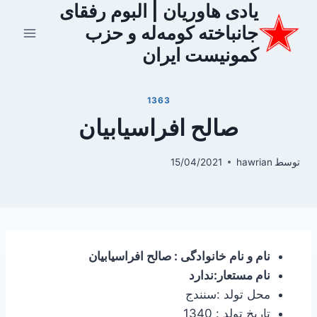
یادی هاوریان | البوم رفقای
ازگشت
ه
جانباخته کومه‌له و حزب
حتوا
کمونیست ایران
1363
صالح افراسیابیان
توسط
hawrian
15/04/2021
نام و نام خانوادگی : صالح افراسیابیان
نام مستعار:ندارد
محل تولد :سنندج
تاریخ تولد : 1340