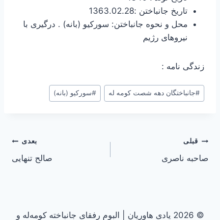
تاریخ جانباختن :1363.02.28
محل و نحوه جانباختن: سورکیو (بانه) . درگیری با
نیروهای رژیم
زندگی نامه :
#
جانباختگان دهه شصت کومه له
#
سورکیو (بانه)
راهبری
قبلی
بعدی
صاحبه ناصری
صالح تنهایی
نوشته
© 2026 یادی هاوریان | البوم رفقای جانباخته کومه‌له و