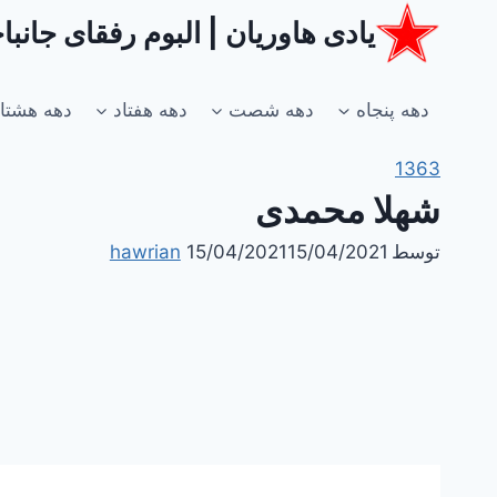
ازگشت
یادی هاوریان | البوم رفقای جانب
ه
حتوا
دهه پنجاه
دهه شصت
دهه هفتاد
دهه هشتا
1363
شهلا محمدی
توسط
15/04/2021
15/04/2021
hawrian