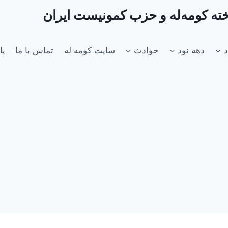
اخته کومه‌له و حزب کمونیست ایران
د
دهه نود
حوادث
سایت کومه له
تماس با ما
یا