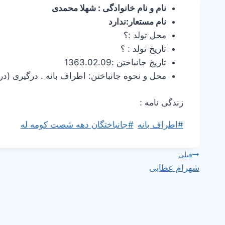
نام و نام خانوادگی : شهلا محمدی
نام مستعار:ندارد
محل تولد :؟
تاریخ تولد : ؟
تاریخ جانباختن :1363.02.09
محل و نحوه جانباختن: اطراف بانه . درگیری (د
زندگی نامه :
برچسب‌های
#
اطراف بانه
#
جانباختگان دهه شصت کومه له
نوشته:
راهبری
قبلی
شهرام عطایی
نوشته