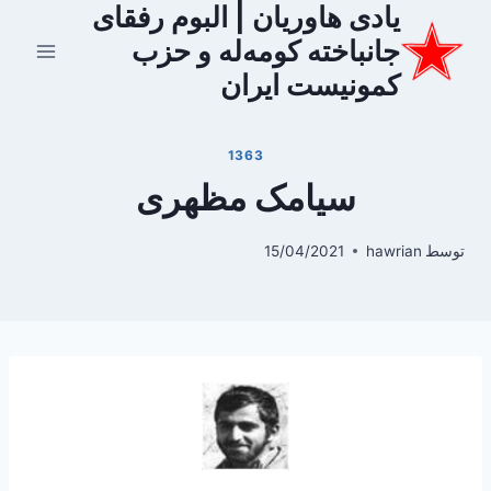
یادی هاوریان | البوم رفقای
ازگشت
ه
جانباخته کومه‌له و حزب
حتوا
کمونیست ایران
1363
سیامک مظهری
توسط
hawrian
15/04/2021