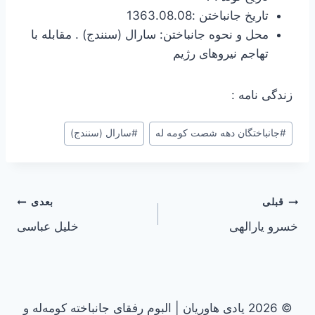
تاریخ جانباختن :1363.08.08
محل و نحوه جانباختن: سارال (سنندج) . مقابله با
تهاجم نیروهای رژیم
زندگی نامه :
#
جانباختگان دهه شصت کومه له
#
سارال (سنندج)
راهبری
قبلی
بعدی
خسرو یارالهی
خلیل عباسی
نوشته
© 2026 یادی هاوریان | البوم رفقای جانباخته کومه‌له و