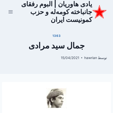
یادی هاوریان | البوم رفقای
ازگشت
ه
جانباخته کومه‌له و حزب
حتوا
کمونیست ایران
1363
جمال سید مرادی
توسط
hawrian
15/04/2021