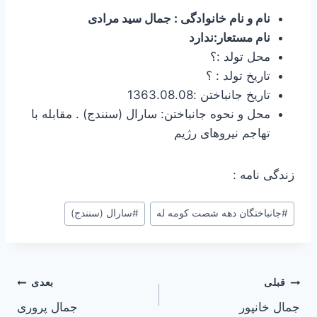
نام و نام خانوادگی : جمال سید مرادی
نام مستعار:ندارد
محل تولد :؟
تاریخ تولد : ؟
تاریخ جانباختن :1363.08.08
محل و نحوه جانباختن: سارال (سنندج) . مقابله با
تهاجم نیروهای رژیم
زندگی نامه :
#
جانباختگان دهه شصت کومه له
#
سارال (سنندج)
راهبری
قبلی
بعدی
جمال خانپور
جمال پروری
نوشته