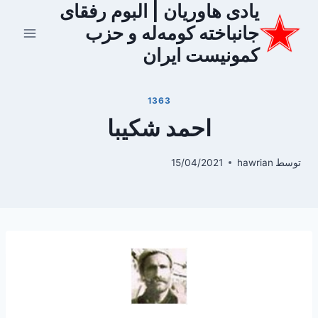
یادی هاوریان | البوم رفقای
ازگشت
ه
جانباخته کومه‌له و حزب
حتوا
کمونیست ایران
1363
احمد شکیبا
توسط
hawrian
15/04/2021