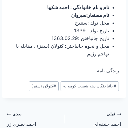
نام و نام خانوادگی : احمد شکیبا
نام مستعار:سیروان
محل تولد :سنندج
تاریخ تولد : 1339
تاریخ جانباختن :1363.02.29
محل و نحوه جانباختن: کنولان (سقز) . مقابله با
تهاجم رژیم
زندگی نامه :
#
جانباختگان دهه شصت کومه له
#
کنولان (سقز)
راهبری
قبلی
بعدی
احمد حنیفه‌ای
احمد نصری زر
نوشته