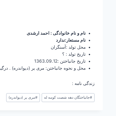
نام و نام خانوادگی : احمد ارشدی
نام مستعار:ندارد
محل تولد :آسنگران
تاریخ تولد : ؟
تاریخ جانباختن :1363.09.12
محل و نحوه جانباختن: مری یر (دیواندره) . درگیر
زندگی نامه :
برچسب‌های
#
جانباختگان دهه شصت کومه له
#
مری یر (دیواندره)
نوشته: