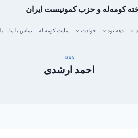
اخته کومه‌له و حزب کمونیست ایران
د
دهه نود
حوادث
سایت کومه له
تماس با ما
یا
1363
احمد ارشدی