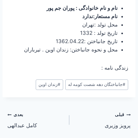
نام و نام خانوادگی : پوران جم پور
نام مستعار:ندارد
محل تولد :تهران
تاریخ تولد : 1332
تاریخ جانباختن :1362.04.22
محل و نحوه جانباختن: زندان اوین . تیرباران
زندگی نامه :
برچسب‌های
#
جانباختگان دهه شصت کومه له
#
زندان اوین
نوشته:
راهبری
قبلی
بعدی
پرویز وزيری
کامل عبدالهی
نوشته