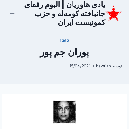
یادی هاوریان | البوم رفقای
ازگشت
ه
جانباخته کومه‌له و حزب
حتوا
کمونیست ایران
1362
پوران جم پور
توسط
hawrian
15/04/2021