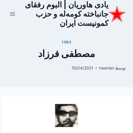
یادی هاوریان | البوم رفقای
ازگشت
ه
جانباخته کومه‌له و حزب
حتوا
کمونیست ایران
1362
مصطفی فرزاد
توسط
hawrian
15/04/2021