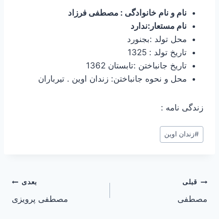
نام و نام خانوادگی : مصطفی فرزاد
نام مستعار:ندارد
محل تولد :بجنورد
تاریخ تولد : 1325
تاریخ جانباختن :تابستان 1362
محل و نحوه جانباختن: زندان اوین . تیرباران
زندگی نامه :
برچسب‌های
#
زندان اوین
نوشته:
راهبری
قبلی
بعدی
مصطفی
مصطفی پرویزی
نوشته