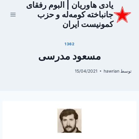
یادی هاوریان | البوم رفقای
ازگشت
ه
جانباخته کومه‌له و حزب
حتوا
کمونیست ایران
1362
مسعود مدرسی
توسط
hawrian
15/04/2021