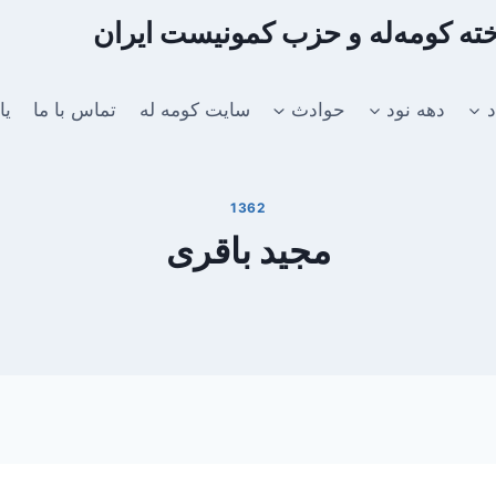
اخته کومه‌له و حزب کمونیست ایران
د
دهه نود
حوادث
سایت کومه له
تماس با ما
یا
1362
مجید باقری