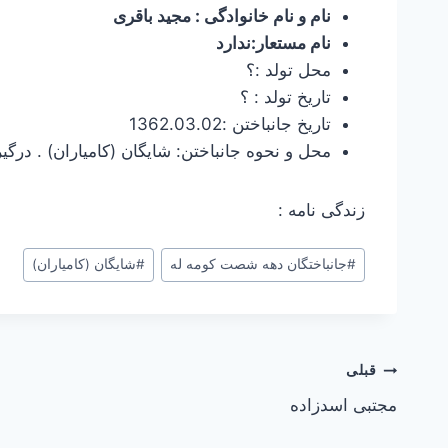
نام و نام خانوادگی : مجید باقری
نام مستعار:ندارد
محل تولد :؟
تاریخ تولد : ؟
تاریخ جانباختن :1362.03.02
محل و نحوه جانباختن: شایگان (کامیاران) . درگیر
زندگی نامه :
#
جانباختگان دهه شصت کومه له
#
شایگان (کامیاران)
راهبری
قبلی
مجتبی اسدزاده
نوشته