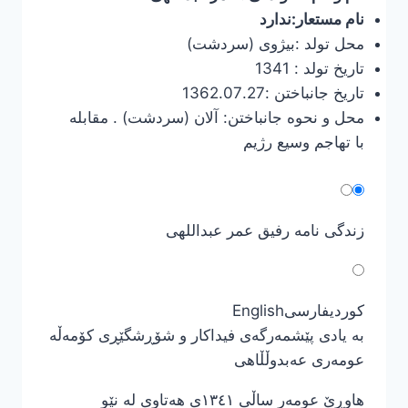
نام مستعار:ندارد
محل تولد :بیژوی (سردشت)
تاریخ تولد : 1341
تاریخ جانباختن :1362.07.27
محل و نحوه جانباختن: آلان (سردشت) . مقابله
با تهاجم وسیع رژیم
زندگی نامه رفیق عمر عبداللهی
کوردی
فارسی
English
بە یادی پێشمەرگەی فیداکار و شۆڕشگێڕی کۆمەڵە
عومەری عەبدوڵڵاهی
هاوڕێ عومەر ساڵی ١٣٤١ی هەتاوی لە نێو