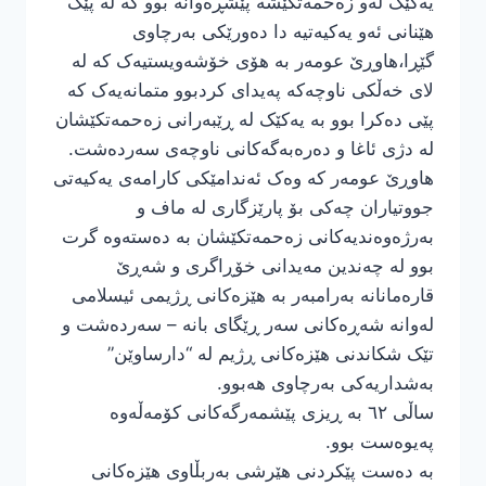
یەکێک لەو زەحمەتکێشە پێشڕەوانە بوو کە لە پێک
هێنانی ئەو یەکیەتیە دا دەورێکی بەرچاوی
گێڕا،هاوڕێ عومەر بە هۆی خۆشەویستیەک کە لە
لای خەڵکی ناوچەکە پەیدای کردبوو متمانەیەک کە
پێی دەکرا بوو بە یەکێک لە ڕێبەرانی زەحمەتکێشان
لە دژی ئاغا و دەرەبەگەکانی ناوچەی سەردەشت.
هاوڕێ عومەر کە وەک ئەندامێکی کارامەی یەکیەتی
جووتیاران چەکی بۆ پارێزگاری لە ماف و
بەرژەوەندیەکانی زەحمەتکێشان بە دەستەوە گرت
بوو لە چەندین مەیدانی خۆڕاگری و شەڕێ
قارەمانانە بەرامبەر بە هێزەکانی ڕژیمی ئیسلامی
لەوانە شەڕەکانی سەر ڕێگای بانە – سەردەشت و
تێک شکاندنی هێزەکانی ڕژیم لە “دارساوێن”
بەشداریەکی بەرچاوی هەبوو.
ساڵی ٦٢ بە ڕیزی پێشمەرگەکانی کۆمەڵەوە
پەیوەست بوو.
بە دەست پێکردنی هێرشی بەربڵاوی هێزەکانی