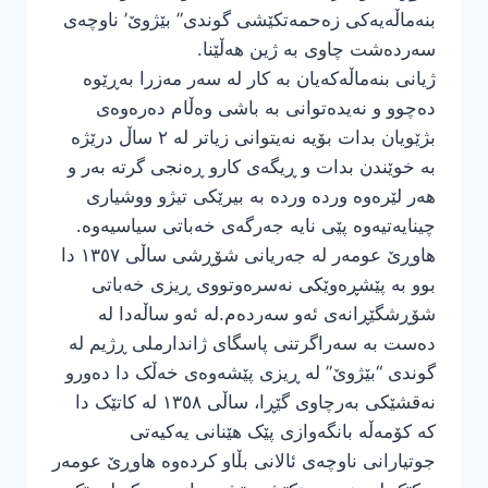
بنەماڵەیەکی زەحمەتکێشی گوندی” بێژوێ’ ناوچەی
سەردەشت چاوی بە ژین هەڵێنا.
ژیانی بنەماڵەکەیان بە کار لە سەر مەزرا بەڕێوە
دەچوو و نەیدەتوانی بە باشی وەڵام دەرەوەی
بژێویان بدات بۆیە نەیتوانی زیاتر لە ٢ ساڵ درێژە
بە خوێندن بدات و ڕیگەی کارو ڕەنجی گرتە بەر و
هەر لێرەوە وردە وردە بە بیرێکی تیژو ووشیاری
چینایەتیەوە پێی نایە جەرگەی خەباتی سیاسیەوە.
هاوڕێ عومەر لە جەریانی شۆڕشی ساڵی ١٣٥٧ دا
بوو بە پێشڕەوێكی نەسرەوتووی ڕیزی خەباتی
شۆڕشگێڕانەی ئەو سەردەم.لە ئەو ساڵەدا لە
دەست بە سەراگرتنی پاسگای ژاندارملی ڕژیم لە
گوندی “بێژوێ” لە ڕیزی پێشەوەی خەڵک دا دەورو
نەقشێکی بەرچاوی گێڕا، ساڵی ١٣٥٨ لە کاتێک دا
کە کۆمەڵە بانگەوازی پێک هێنانی یەکیەتی
جوتیارانی ناوچەی ئالانی بڵاو کردەوە هاوڕێ عومەر