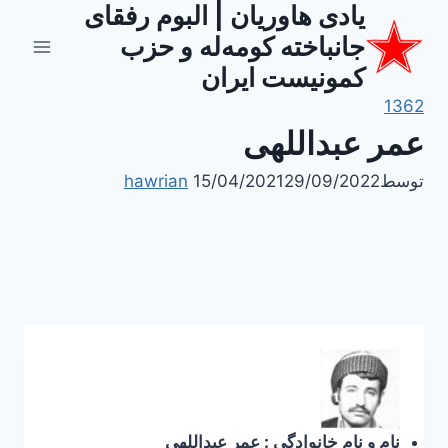
یادی هاوریان | البوم رفقای
ازگشت
ه
جانباخته کومه‌له و حزب
حتوا
کمونیست ایران
1362
عمر عبداللهی
توسط
29/09/2022
15/04/2021
hawrian
نام و نام خانوادگی : عمر عبداللهی