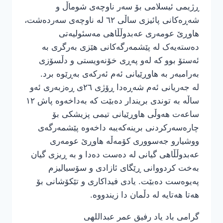
ڕژیمی ئیسلامی بۆ سەر ناوچەی شوماڵ و
شەڕەکانی پائیزی ساڵی ٦٢ لە ناوچەی سەردەشت،
هاوڕێ عومەری عەبدوڵڵاهی مەسئولیەتی
دەستەیەک لە پێشمەرگەکانی هێزی بەرگری بە
ئەستۆ بوو کە لەو پەڕی خۆنەویستی و دڵسۆزی
بەرامبەر بە هاوڕێیانی ئەم ئەرکەی بەڕێوە برد.
لە جەریانی ئەم شەڕەدا ڕۆژی ٢٦ی ڕەزبەری ئەو
ساڵە بە توندی بریندار دەبێت کە بەداخەوە پاش ١٢
ساعەت هەوڵی هاوڕێیانی تیمی پزیشکی بۆ
چارەسەرکردنی برینەکەیبە داخەوە پێشمەرگەی
ووشیارو جەسووری کۆمەڵە هاوڕێ عومەری
عەبدوڵڵاهی گیانی لە دەست دەدا و بە ڕیزی گیان
بەخت کردووانی ڕێگای ئازادی و سۆسیالیزم
پەیوەست دەبێت. یادی فیداکاری و تێكۆشانی بۆ
هەتا هەتایە لە دڵمان دا زیندووە.
گرامی باد یاد رفیق عمر عبداللهی