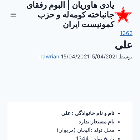
یادی هاوریان | البوم رفقای
ازگشت
ه
جانباخته کومه‌له و حزب
حتوا
کمونیست ایران
1362
علی
توسط
15/04/2021
15/04/2021
hawrian
نام و نام خانوادگی : علی
نام مستعار:ندارد
محل تولد :آلیجان (مریوان)
تاریخ تولد : 1344