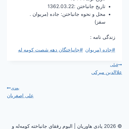
تاریخ جانباختن :1362.03.22
محل و نحوه جانباختن: جاده (مریوان .
سقز)
زندگی نامه :
برچسب‌های
#
جاده (مریوان
#
جانباختگان دهه شصت کومه له
نوشته:
راهبری
قبلی
علاالدین میرکی
نوشته
بعدی
علی اصغریان
© 2026 یادی هاوریان | البوم رفقای جانباخته کومه‌له و