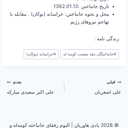
تاریخ جانباختن :1362.01.13
محل و نحوه جانباختن: خراسانه (بوکان) . مقابله با
تهاجم نیروهای رژیم
زندگی نامه :
#
جانباختگان دهه شصت کومه له
#
خراسانه (بوکان)
راهبری
قبلی
بعدی
علی اصغریان
علی اکبر سعیدی مبارکه
نوشته
© 2026 یادی هاوریان | البوم رفقای جانباخته کومه‌له و