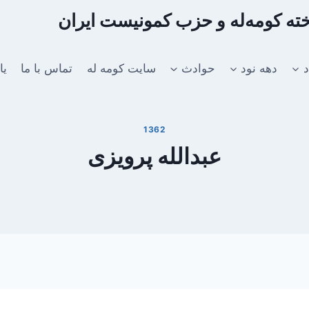
اخته کومه‌له و حزب کمونیست ایران
د
دهه نود
حوادث
سایت کومه له
تماس با ما
یا
1362
عبدالله پرویزی