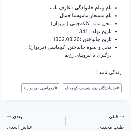
نام و نام خانوادگی : عارف باب
نام مستعار:ماموستا جمال
محل تولد :كلكه‌جانی (مریوان)
تاریخ تولد : 1341
تاریخ جانباختن :1362.08.26
محل و نحوه جانباختن: کوماسی (مریوان) .
درگیری با نیروهای رژیم
زندگی نامه :
#
جانباختگان دهه شصت کومه له
#
کوماسی (مریوان)
راهبری
قبلی
بعدی
طیب مجیدی
عباس اسدی
نوشته