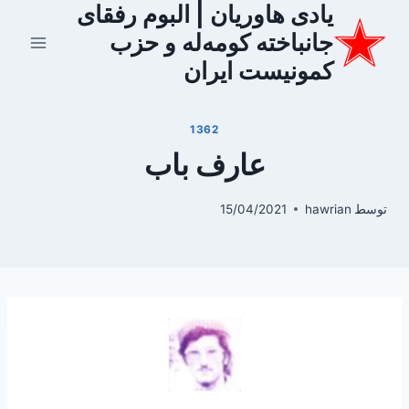
یادی هاوریان | البوم رفقای
ازگشت
ه
جانباخته کومه‌له و حزب
حتوا
کمونیست ایران
1362
عارف باب
توسط
hawrian
15/04/2021