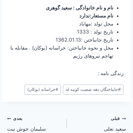
نام و نام خانوادگی : سعید گوهری
نام مستعار:ندارد
محل تولد :مهاباد
تاریخ تولد : 1333
تاریخ جانباختن :1362.01.13
محل و نحوه جانباختن: خراسانه (بوکان) . مقابله با
تهاجم نیروهای رژیم
زندگی نامه :
برچسب‌های
#
جانباختگان دهه شصت کومه له
#
خراسانه (بوکان)
نوشته:
راهبری
قبلی
بعدی
سعید نعلی
سلیمان خوش نیت
نوشته