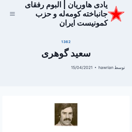
یادی هاوریان | البوم رفقای
ازگشت
ه
جانباخته کومه‌له و حزب
حتوا
کمونیست ایران
1362
سعید گوهری
توسط
hawrian
15/04/2021