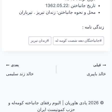
تاریخ جانباختن :1362.05.22
محل و نحوه جانباختن: زندان تبریز . تیرباران
زندگی نامه :
#
جانباختگان دهه شصت کومه له
#
زندان تبریز
راهبری
قبلی
بعدی
خالد باپیری
خالد زند سلیمی
نوشته
© 2026 یادی هاوریان | البوم رفقای جانباخته کومه‌له و
حزب کمونیست ایران