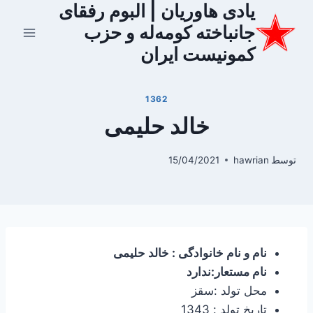
یادی هاوریان | البوم رفقای
ازگشت
ه
جانباخته کومه‌له و حزب
حتوا
کمونیست ایران
1362
خالد حلیمی
توسط
hawrian
15/04/2021
نام و نام خانوادگی : خالد حلیمی
نام مستعار:ندارد
محل تولد :سقز
تاریخ تولد : 1343