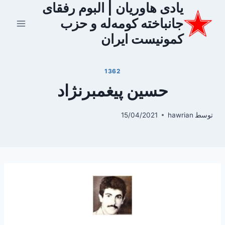
یادی هاوریان | البوم رفقای
ازگشت
ه
جانباخته کومه‌له و حزب
حتوا
کمونیست ایران
1362
حسین پیغمبرنژاد
توسط
hawrian
15/04/2021