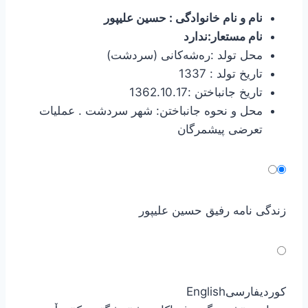
نام و نام خانوادگی : حسین علیپور
نام مستعار:ندارد
محل تولد :ره‌شه‌كانی (سردشت)
تاریخ تولد : 1337
تاریخ جانباختن :1362.10.17
محل و نحوه جانباختن: شهر سردشت . عملیات
تعرضی پیشمرگان
زندگی نامه رفیق حسین علیپور
کوردی
فارسی
English