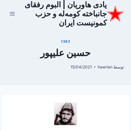
یادی هاوریان | البوم رفقای
ازگشت
ه
جانباخته کومه‌له و حزب
حتوا
کمونیست ایران
1362
حسین علیپور
توسط
hawrian
15/04/2021