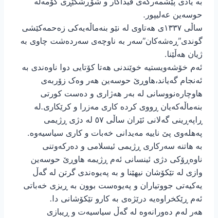
بە یادی پێشمەرگەی فیداکار و شۆڕشگێڕی کۆمەڵە
حوسەین عەلیپور.
ساڵی ١٣٣٧ی هەتاوی لە نێو بنەماڵەیەکی زەحمەکێشی
گوندی”ڕەشەکان”سەر بە ناوچەی سەردەشت چاوی بە
ژیان هەڵێنا.
ئەم خۆشەویستیە خوێندنی هەتا کۆتایی دوا ناوەندی بە
ئەنجام گەیاند،هاوڕێ حوسەین هەر وەک زۆربەی
هاوچارەنووسانی لە بەر هەژاری و دەست کورتی
بنەماڵەکەیان ڕووی کردە کاری مەزرا و کرێکاری.لە
ڕاپەڕینی گەلانی ئێران ساڵی ٥٧ لە دژی ڕژیمی
پەهلەوی پێ ناییە مەیدانی خەبات و کاری سیاسیەوە.
بە هاتنە سەرکاری ڕژیمی ئیسلامی و دەرکەوتنی
ناوەڕۆکی دژی ئینسانی ئەم ڕژیمە هاوڕێ حوسەین
وازی لە تێكۆشان نیهێنا و بە پەیوەندی گرتن لە گەڵ
یەکیەتی جووتیاران و پەیوەست بوون بە ڕیزی خەباتی
ئەم ڕێکخراوەیە درێژەی بە کارو تێکۆشانی دا.
هەر لەم دەورانەوە لە گەڵ سیاسیەت و ڕیبازی