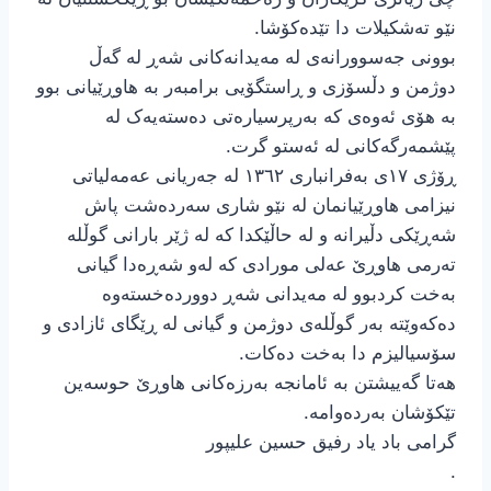
نێو تەشکیلات دا تێدەکۆشا.
بوونی جەسوورانەی لە مەیدانەکانی شەڕ لە گەڵ
دوژمن و دڵسۆزی و ڕاستگۆیی برامبەر بە هاوڕێیانی بوو
بە هۆی ئەوەی کە بەرپرسیارەتی دەستەیەک لە
پێشمەرگەکانی لە ئەستو گرت.
ڕۆژی ١٧ی بەفرانباری ١٣٦٢ لە جەریانی عەمەلیاتی
نیزامی هاوڕێیانمان لە نێو شاری سەردەشت پاش
شەڕێکی دڵیرانە و لە حاڵێکدا کە لە ژێر بارانی گوڵلە
تەرمی هاوڕێ عەلی مورادی کە لەو شەڕەدا گیانی
بەخت کردبوو لە مەیدانی شەڕ دووردەخستەوە
دەکەوێتە بەر گوڵلەی دوژمن و گیانی لە ڕێگای ئازادی و
سۆسیالیزم دا بەخت دەکات.
هەتا گەییشتن بە ئامانجە بەرزەکانی هاوڕێ حوسەین
تێکۆشان بەردەوامە.
گرامی باد یاد رفیق حسین علیپور
.