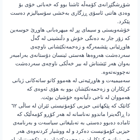
شۆڕشگێڕانەی کۆمەڵە ئاشنا بوو کە خەباتی خۆی بۆ
وەدی هاتنی ئاسۆی ڕزگاری بەخشی سۆسیالیزم دەست
پێکرد.
خۆشەویستی و سیمای پڕ لە میهرەبانی هاوڕێ حوسەین
کە زۆر جار بە دەنگی خۆش و دڵنشینی لە گەڵ
هاوڕێیانی پێشمەرگە و زەحمەتکێشانی ناوچەی
سەردەشت هەروەها هەستی ئینسان دۆستانەی بەرامبەر
بەوان هەر ئێشتاش لە بیر خەڵکی ناوچەی سەردەشت
نەچوونەتەوە.
سەمیمیەت و هاوڕێیەتی لە هەموو کاتو ساتەکانی ژیانی
کرێکاران و زەحمەتکێشان بوو بە هۆی ئەوەی کە
هەمووان لە ناخی دڵیانەوە خۆشیان بوێت.
کاتێک کە پێکهاتنی حیزبی کۆمۆنیستی ئێران لە ساڵی ٦٢
دا ڕاگەینرا ماندوو نەناسانە لە هەر کۆڕو کۆمەڵێک کە
ئامادە دەبوو دەستی بە تەبلیغاتی سیاسەت و بەرنامەی
حیزبی کۆمۆنیست دەکرد و لە ووشیار کردنەوەی هەر
چی زیاتری کرێکاران و زەحمەتکێشان بۆ ڕێکخستنیان لە