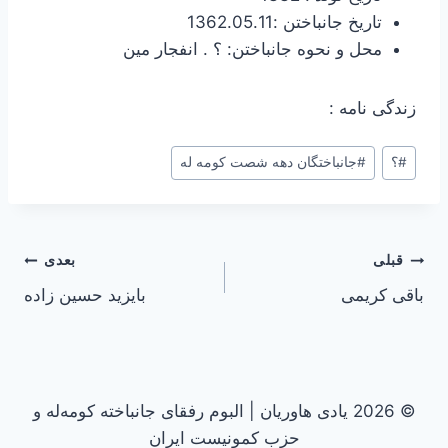
تاریخ جانباختن :1362.05.11
محل و نحوه جانباختن: ؟ . انفجار مین
زندگی نامه :
#
؟
#
جانباختگان دهه شصت کومه له
راهبری
قبلی
بعدی
باقی کریمی
بایزید حسین زاده
نوشته
© 2026 یادی هاوریان | البوم رفقای جانباخته کومه‌له و
حزب کمونیست ایران