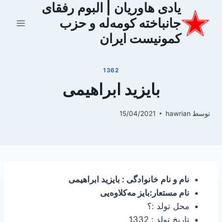
یادی هاوریان | البوم رفقای
ازگشت
ه
جانباخته کومه‌له و حزب
حتوا
کمونیست ایران
1362
بایزید ابراهیمی
توسط
hawrian
15/04/2021
نام و نام خانوادگی : بایزید ابراهیمی
نام مستعار:بایز مه‌كلاوه‌یى
محل تولد :؟
تاریخ تولد : 1332