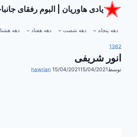
ازگشت
یادی هاوریان | البوم رفقای جانب
ه
حتوا
دهه پنجاه
دهه شصت
دهه هفتاد
دهه هشتا
1362
انور شریفی
توسط
15/04/2021
15/04/2021
hawrian