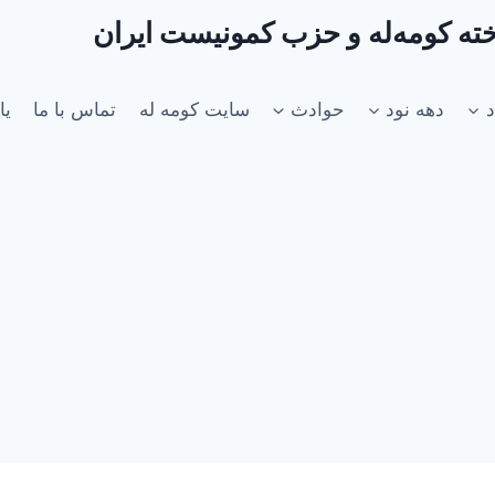
اخته کومه‌له و حزب کمونیست ایران
د
دهه نود
حوادث
سایت کومه له
تماس با ما
یا