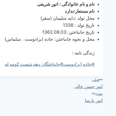
نام و نام خانوادگی : انور شریفی
نام مستعار:ندارد
محل تولد :دایه سلیمان (سقز)
تاریخ تولد : 1338
تاریخ جانباختن :1362.08.03
محل و نحوه جانباختن: جاده (برادوست . سلماس)
زندگی نامه :
برچسب‌های
#
جاده (برادوست
#
جانباختگان دهه شصت کومه له
نوشته:
راهبری
قبلی
انور حسن خالی
نوشته
بعدی
انور پارسا