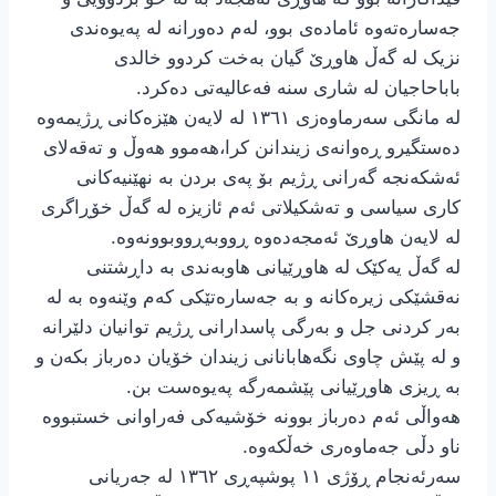
جەسارەتەوە ئامادەی بوو، لەم دەورانە لە پەیوەندی
نزیک لە گەڵ هاوڕێ گیان بەخت کردوو خالدی
باباحاجیان لە شاری سنە فەعالیەتی دەکرد.
لە مانگی سەرماوەزی ١٣٦١ لە لایەن هێزەکانی ڕژیمەوە
دەستگیرو ڕەوانەی زیندانن کرا،هەموو هەوڵ و تەقەلای
ئەشکەنجە گەرانی ڕژیم بۆ پەی بردن بە نهێنیەکانی
کاری سیاسی و تەشکیلاتی ئەم ئازیزە لە گەڵ خۆڕاگری
لە لایەن هاوڕێ ئەمجەدەوە ڕووبەڕووبوونەوە.
لە گەڵ یەکێک لە هاوڕێیانی هاوبەندی بە داڕشتنی
نەقشێکی زیرەکانە و بە جەسارەتێکی کەم وێنەوە بە لە
بەر کردنی جل و بەرگی پاسدارانی ڕژیم توانیان دلێرانە
و لە پێش چاوی نگەهابانانی زیندان خۆیان دەرباز بکەن و
بە ڕیزی هاوڕێیانی پێشمەرگە پەیوەست بن.
هەواڵی ئەم دەرباز بوونە خۆشیەکی فەراوانی خستبووە
ناو دڵی جەماوەری خەڵکەوە.
سەرئەنجام ڕۆژی ١١ پوشپەڕی ١٣٦٢ لە جەریانی