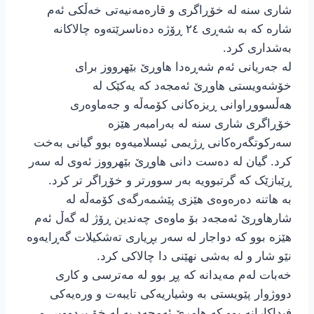
شاری سنە لە خۆڕاگری و قارەمەنیەتی خەڵکی ئەم
شارە کە بە شەڕی ٢٤ ڕۆژە دەناسرێتەوە چالاکانە
بەشداری کرد.
لە جەریانی ئەم شەڕەدا هاوڕێ بێهرووز برای
خۆشەویستی هاوڕێ ئەمجەد کە یەکێک لە
هەڵسووڕاوانی ڕیزەکانی کۆمەڵە و جەماوەری
خۆڕاگری شاری سنە لە بەرامبەر هێزە
سەرکوتگەرەکانی ڕژیمی ئیسلامیەوە بوو گیانی بەخت
کرد. گیان لە دەست دانی هاوڕێ بێهرووز ئەوی لە سەر
ڕێبازێک کە گرتبوویە بەر سوورتر و خۆڕاگر تر کرد.
بە هاتنە دەرەوەی هێزی پێشمەرگەی کۆمەڵە لە
شارهاوڕێ ئەمجەد بۆ ماوەی چەندین ڕۆژ لە گەڵ ئەم
هێزە بوو کە دواجار لە سەر بڕیاری تەشکیلات گەڕایەوە
نێو شار و لە بەشی نهێنی دا چالاکی کرد.
خەبات لەم مەیدانە کە پڕ بوو لە مەترسی و کاری
دووژوار پێویستی بە وشیاریەکی تایبەت و ورەیەکی
فیداکارانە بوو کە هاوڕێ ئەمجەد بە لە خۆ بردوویی و