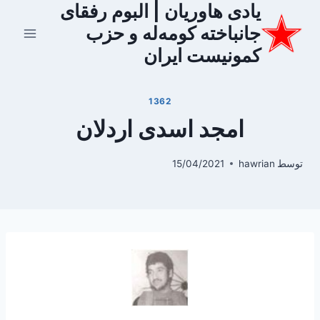
یادی هاوریان | البوم رفقای
ازگشت
ه
جانباخته کومه‌له و حزب
حتوا
کمونیست ایران
1362
امجد اسدی اردلان
توسط
hawrian
15/04/2021