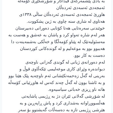
بە یادی پێشمەرگەی فیداکار و شۆڕشگێڕی کۆمەڵە
ئەمجەدی ئەسەدی ئەردەڵان
هاوڕێ ئەمجەدی ئەسەدی ئەردەڵان ساڵی ١٣٣٨ی
هەتاوی لە شاری سنە چاوی بە ژین پشکووت.
خوێندنی سەرەتایی هەتا کۆتایی دەورانی دەبیرستان
هەر لەم شارە تەواو کرد و پاشان بە عەشق و هەست بە
مەسئولیەتێک لە پێناو کۆمەڵگا و خەڵکی بەشمەینەت دا
هەیبوو بوو بە موعەلیم و لە گوندەکانی کوردستان
دەست بە کار بوو.
لەم دەورانەی ژیانی لە گوندی گەزانی ناوچەی
دیواندەرە وێڕای کاری موعەلیمی تێکەڵاوی قوڵ و
بەرینی لە گەڵ زەحمەتکێشانی ئەم ناوچەیە پێک هێنا بوو
و بە ئاشنا بوون لە گەڵ چەند کەس لە هاوڕێیانی کۆمەڵە
هاتە ناو ڕیزی خەباتی سیاسیەوە.
لە شۆڕشی گەلانی ئێران دژ بە ڕژیمی پاشایەتی
هەڵسووڕاوانە بەشداری کرد و پاش ڕاپەڕین و بە
هێرشی ڕژیمی تازە بە دەسەڵات گەیشتوو بۆ سەر