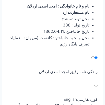
نام و نام خانوادگی : امجد اسدی اردلان
نام مستعار:ندارد
محل تولد :سنندج
تاریخ تولد : 1338
تاریخ جانباختن :1362.04.11
محل و نحوه جانباختن: کانعمت (مریوان) . عملیات
تصرف پایگاه رژیم
زندگی نامه رفیق امجد اسدی اردلان
کوردی
فارسی
English