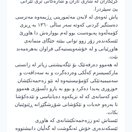
کرێکاران لە شاری تاران و شارەکانی تری ئێرانی
پێ سپێردرا.
پاش ئەوەی لە لایەن مەئمورینی ڕژیمەوە مەترسی
دەستگیر کردنی کەوتە سەر ساڵی ١٣٦٠ بە ڕیزی
کۆمەڵەوە پەیوەست بوو لەم بووارەش دا هاوڕێ
ئێسکەندەر زۆر زوو توانی ببێتە جێگای متمانەی
هاوڕێیانی و لە خۆشەویستیەکی فراوان بەهرەمەند
بێت.
لە هەموو دەرفەتێک بۆ تێگەییشتنی زیاتر لە زانستی
مارکسیسزم کەڵکی وەردەگرت و بە سەداقەت و
سەمیمیەتێکی کۆمۆنیستیەوە لە نێو زەحمەتکێشان
حوزوری پەیدا دەکرد و بوو بە یارو دڵسۆزی هەموو
ئەو کەسانەی کە لە نزیکەوە دەیانناسی و تێدەکۆشا
تا بەرەو خەبات و تێکۆشانی شۆڕشگێڕانە ڕێنوێنیان
بکات.
ئێستاش ئەو ززەحمەتکێشانەی کە هاوڕی
ئێسکەندەری خۆش ئەنگوشت لە گەڵیان دانیشتووە