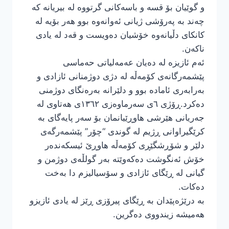
و گوێیان بۆ قسە و باسەکانی گرتووە لە بیریانە کە
چەند بە پەرۆشی ژیانی ئەوانەوە بوو هەر بۆیە لە
کانکای دڵیانەوە خۆشیان دەویست و قەد لە یادی
ناکەن.
ئەم ئازیزە لە دەیان عەمەلیاتی حەماسی
پێشمەرگانەی کۆمەڵە لە دژی دوژمنانی ئازادی و
بەرابەری ئامادە بوو و دلێرانە بەرەنگای دوژمنی
دەکرد.ڕۆژی ٦ی سەرماوەزی ١٣٦٢ی هەتاوی لە
جەریانی هێرشی هاوڕێیانمان بۆ سەر پایەگای بە
کرێگیراوانی ڕژیم لە گوندی “چۆر” پێشمەرگەی
دلێر و شۆڕشگێڕی کۆمەڵە هاوڕێ ئیسکەندەر
خۆش ئەنگوشت دەکەوێتە بەر گولڵەی دوژمن و
گیانی لە ڕێگای ئازادی و سۆسیالیزم دا بەخت
دەکات.
بە درێژەپێدان بە ڕێگای پیرۆزی ڕێز لە یادی ئازیزو
هەمیشە زیندووی دەگرین.