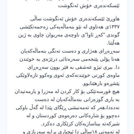
ئێسکەندەری خۆش ئەنگوشت
هاوڕێ ئێسکەندەری خۆش ئەنگوشت ساڵی
١٣٣٧ی هەتاوی لە نێو بنەماڵەیەکی زەحمەتکێشی
گوندی “کەڕ ئاوا”ی ناوچەی مەریوان چاوی بە ژین
هەڵێنا.
سەڕەڕای هەژاری و دەست تەنگی بنەماڵەکەیان
هەتا پۆلی پێنجەمی سەرەتائی درێژەی بە خوێندن
دا. بیری تیژو عەشقی بە فێر بوون سەڕەڕای
ماوەی کورتی خوێندنەکەی ئەوی وەکوو تازەلاوێکی
پێشڕەو بارهێنابوو.
هیچ فورسەتێکی بۆ کار کردن لە مەزرا و یارمەتیدان
بە باری گوزەرانی بنەماڵەکەیان لە دەست
نەدەدا،هەر کە تەمەنیشی ڕێگای پێدا لە گەڵ باوکی
دەچوو بۆ شارەکانی دەرەوەی کوردستان و لە
شیرکەتە بیناسازیەکان کرێکاری دەکرد.
لە تەمەنی ١٨ساڵی دا ئیجباری برایە سەربازی و