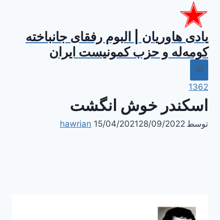
ازگشت
ه
حتوا
یادی هاوریان | البوم رفقای جانباخته
کومه‌له و حزب کمونیست ایران
1362
اسکندر خوش انگشت
توسط
28/09/2022
15/04/2021
hawrian