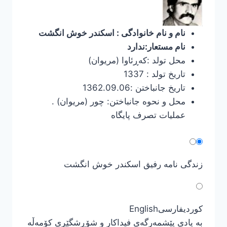
نام و نام خانوادگی : اسکندر خوش انگشت
نام مستعار:ندارد
محل تولد :كه‌ڕئاوا (مریوان)
تاریخ تولد : 1337
تاریخ جانباختن :1362.09.06
محل و نحوه جانباختن: چور (مریوان) .
عملیات تصرف پایگاه
زندگی نامه رفیق اسکندر خوش انگشت
کوردی
فارسی
English
بە یادی پێشمەرگەی فیداکار و شۆڕشگێڕی کۆمەڵە