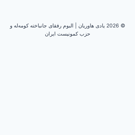
© 2026 یادی هاوریان | البوم رفقای جانباخته کومه‌له و
حزب کمونیست ایران
تغییر
دهه پنجاه
وضعیت
1357
فهرست
1358
1359
فرزند
تغییر
دهه شصت
وضعیت
1360
فهرست
1361
1362
فرزند
1363