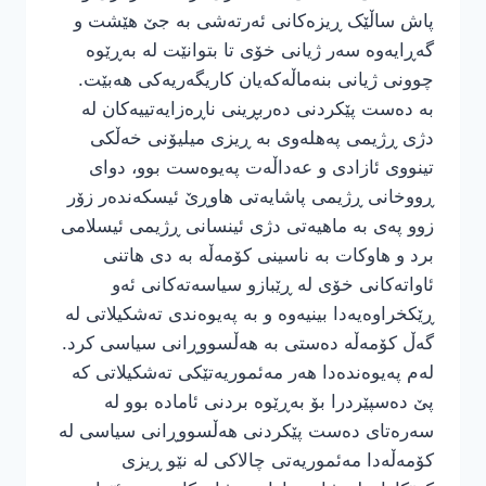
پاش ساڵێک ڕیزەکانی ئەرتەشی بە جێ هێشت و
گەڕایەوە سەر ژیانی خۆی تا بتوانێت لە بەڕێوە
چوونی ژیانی بنەماڵەکەیان کاریگەریەکی هەبێت.
بە دەست پێکردنی دەربڕینی ناڕەزایەتییەکان لە
دژی ڕژیمی پەهلەوی بە ڕیزی میلیۆنی خەڵکی
تینووی ئازادی و عەداڵەت پەیوەست بوو، دوای
ڕووخانی ڕژیمی پاشایەتی هاوڕێ ئیسکەندەر زۆر
زوو پەی بە ماهیەتی دژی ئینسانی ڕژیمی ئیسلامی
برد و هاوکات بە ناسینی کۆمەڵە بە دی هاتنی
ئاواتەکانی خۆی لە ڕێبازو سیاسەتەکانی ئەو
ڕێکخراوەیەدا بینیەوە و بە پەیوەندی تەشکیلاتی لە
گەڵ کۆمەڵە دەستی بە هەڵسووڕانی سیاسی کرد.
لەم پەیوەندەدا هەر مەئموریەتێکی تەشکیلاتی کە
پێ دەسپێردرا بۆ بەڕێوە بردنی ئامادە بوو لە
سەرەتای دەست پێکردنی هەڵسووڕانی سیاسی لە
کۆمەڵەدا مەئموریەتی چالاکی لە نێو ڕیزی