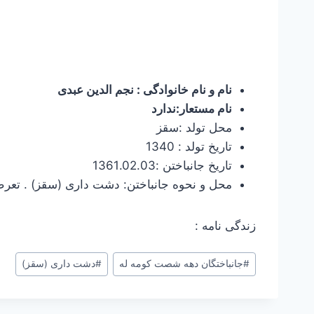
نام و نام خانوادگی : نجم الدین عبدی
نام مستعار:ندارد
محل تولد :سقز
تاریخ تولد : 1340
تاریخ جانباختن :1361.02.03
محل و نحوه جانباختن: دشت داری (سقز) . تعرض
زندگی نامه :
برچسب‌های
#
جانباختگان دهه شصت کومه له
#
دشت داری (سقز)
نوشته: