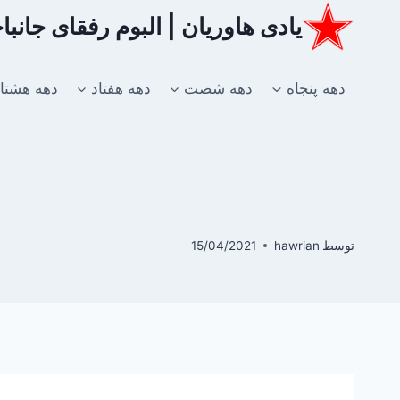
ازگشت
یادی هاوریان | البوم رفقای جانب
ه
حتوا
دهه پنجاه
دهه شصت
دهه هفتاد
دهه هشتا
توسط
hawrian
15/04/2021