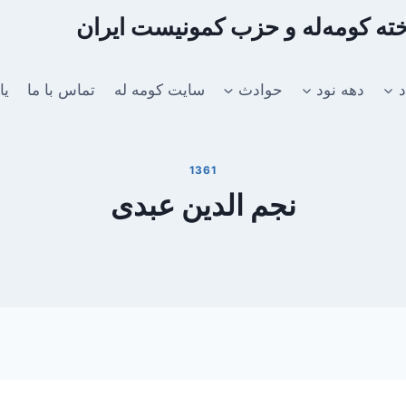
اخته کومه‌له و حزب کمونیست ایران
د
دهه نود
حوادث
سایت کومه له
تماس با ما
یا
1361
نجم الدین عبدی