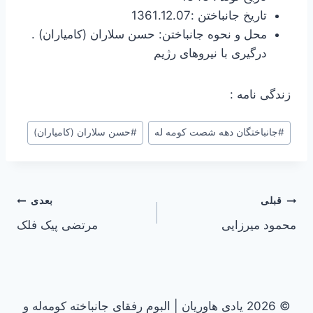
تاریخ جانباختن :1361.12.07
محل و نحوه جانباختن: حسن سلاران (کامیاران) .
درگیری با نیروهای رژیم
زندگی نامه :
#
جانباختگان دهه شصت کومه له
#
حسن سلاران (کامیاران)
راهبری
قبلی
بعدی
محمود میرزایی
مرتضی پیک فلک
نوشته
© 2026 یادی هاوریان | البوم رفقای جانباخته کومه‌له و