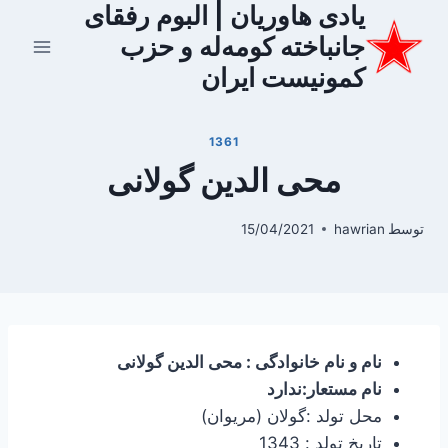
یادی هاوریان | البوم رفقای
ازگشت
ه
جانباخته کومه‌له و حزب
حتوا
کمونیست ایران
1361
محی الدین گولانی
توسط
hawrian
15/04/2021
نام و نام خانوادگی : محی الدین گولانی
نام مستعار:ندارد
محل تولد :گولان (مریوان)
تاریخ تولد : 1343