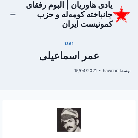
یادی هاوریان | البوم رفقای
ازگشت
ه
جانباخته کومه‌له و حزب
حتوا
کمونیست ایران
1361
عمر اسماعیلی
توسط
hawrian
15/04/2021