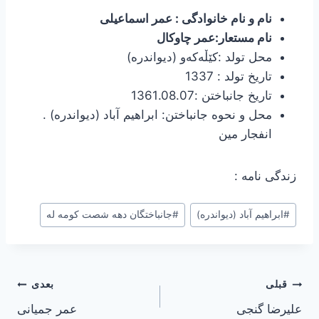
نام و نام خانوادگی : عمر اسماعیلی
نام مستعار:عمر چاوکال
محل تولد :كێڵه‌كه‌و (دیواندره)
تاریخ تولد : 1337
تاریخ جانباختن :1361.08.07
محل و نحوه جانباختن: ابراهیم آباد (دیواندره) .
انفجار مین
زندگی نامه :
برچسب‌های
#
ابراهیم آباد (دیواندره)
#
جانباختگان دهه شصت کومه له
نوشته:
راهبری
قبلی
بعدی
علیرضا گنجی
عمر جمیانی
نوشته