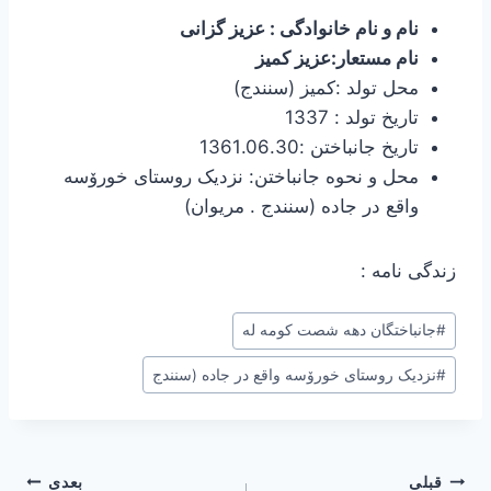
نام و نام خانوادگی : عزیز گزانی
نام مستعار:عزیز کمیز
محل تولد :کمیز (سنندج)
تاریخ تولد : 1337
تاریخ جانباختن :1361.06.30
محل و نحوه جانباختن: نزدیک روستای خورۆسە
واقع در جاده (سنندج . مریوان)
زندگی نامه :
برچسب‌های
#
جانباختگان دهه شصت کومه له
نوشته:
#
نزدیک روستای خورۆسە واقع در جاده (سنندج
راهبری
قبلی
بعدی