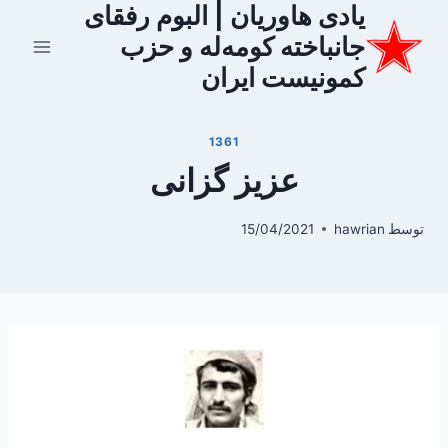
یادی هاوریان | البوم رفقای
ازگشت
ه
جانباخته کومه‌له و حزب
حتوا
کمونیست ایران
1361
عزیز گزانی
توسط
hawrian
15/04/2021